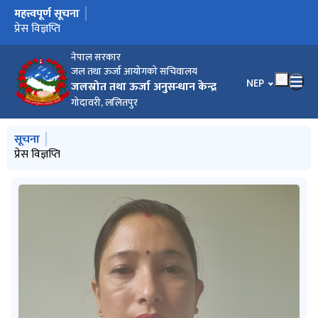
महत्त्वपूर्ण सूचना
मुख्य नेभिगेसनमा जानुहोस्
प्रेस विज्ञप्ति
नेपाल सरकार
जल तथा ऊर्जा आयोगको सचिवालय
भाषा चयन गर्नुहोस
NEP
जलस्रोत तथा ऊर्जा अनुसन्धान केन्द्र
गोदावरी, ललितपुर
मुख्य नेभिगेसनमा जानुहोस्
सूचना
प्रेस विज्ञप्ति